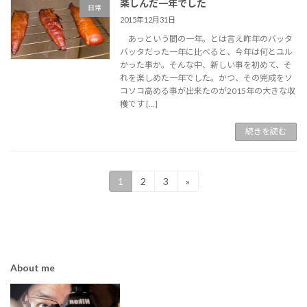
楽しんだ一年でした
日常
2015年12月31日
あっという間の一年。とは言え昨年のバッタ
バッタだった一年に比べると、今年は何とユル
かった事か。そんな中、新しい事を初めて、そ
れを楽しめた一年でした。かつ、その完成をソ
コソコ高める事が出来たのが2015年の大きな収
穫です […]
続きを読む
投
1
2
3
»
固
固
固
定
定
定
稿
ペ
ペ
ペ
ー
ー
ー
の
ジ
ジ
ジ
ペ
About me
ー
ジ