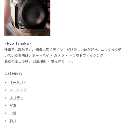
送
り
- Ryo Tanaka -
仕事でも趣味でも、知識は広く浅く少しだけ詳しい位が好き。ユルく長く続
いている興味は、オートバイ ・ カメラ ・ トラウトフィッシング 。
最近の楽しみは、 自室撮影 ・ 地元のビール。
Category
オートバイ
ツーリング
ホリデー
写真
日常
釣り