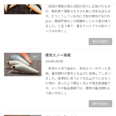
前回の更新以降も何回か釣りに出掛けたもの
の、無釣果で更新するネタも無く月末を迎えま
す。そうこうしている内に大型の寒気がなだれ
込み、関東平野はこの時期珍しいドカ雪が降り
ました。と言う事で、春までバイクでの釣りリ
ングはお休 […]
続きを読む
夜光ミノー完成
釣り
2016年1月9日
昨年から作り始めた、夜光カラーがやっと完
成。蓄光顔料の塗布と仕上げに苦戦してしまい
ました。結果的に思うような仕上がりにはなっ
た物の、思ったより明るく光らず残念感満載で
す。メーカの製品情報では、通常の蓄光顔料よ
り高い光を […]
続きを読む