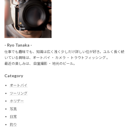
- Ryo Tanaka -
仕事でも趣味でも、知識は広く浅く少しだけ詳しい位が好き。ユルく長く続
いている興味は、オートバイ ・ カメラ ・ トラウトフィッシング 。
最近の楽しみは、 自室撮影 ・ 地元のビール。
Category
オートバイ
ツーリング
ホリデー
写真
日常
釣り