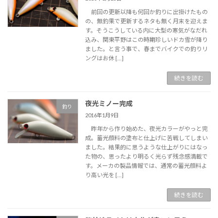
前回の更新以降も何回か釣りに出掛けたもの
の、無釣果で更新するネタも無く月末を迎えま
す。そうこうしている内に大型の寒気がなだれ
込み、関東平野はこの時期珍しいドカ雪が降り
ました。と言う事で、春までバイクでの釣りリ
ングはお休 […]
続きを読む
夜光ミノー完成
釣り
2016年1月9日
昨年から作り始めた、夜光カラーがやっと完
成。蓄光顔料の塗布と仕上げに苦戦してしまい
ました。結果的に思うような仕上がりにはなっ
た物の、思ったより明るく光らず残念感満載で
す。メーカの製品情報では、通常の蓄光顔料よ
り高い光を […]
続きを読む