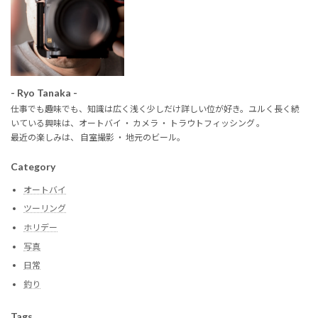
送
り
- Ryo Tanaka -
仕事でも趣味でも、知識は広く浅く少しだけ詳しい位が好き。ユルく長く続
いている興味は、オートバイ ・ カメラ ・ トラウトフィッシング 。
最近の楽しみは、 自室撮影 ・ 地元のビール。
Category
オートバイ
ツーリング
ホリデー
写真
日常
釣り
Tags