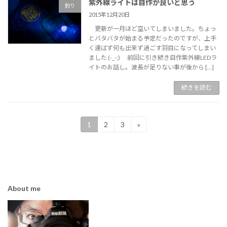
紫外線ライトは自作が良いと思う
釣り
2015年12月20日
更新が一月ほど空いてしまいました。ちょっ
とバタバタが始まる予定だったのですが、上手
く運ばず何も出来ず過ごす羽目になってしまい
ました (-_-;) 前回に引き続き自作紫外線LEDラ
イトのお話し。波長が足りない事が後から […]
続きを読む
投
1
2
3
»
固
固
固
定
定
定
稿
ペ
ペ
ペ
ー
ー
ー
の
ジ
ジ
ジ
ペ
About me
ー
ジ