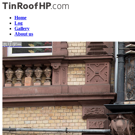
コ
ナ
ン
ビ
テ
ゲ
Home
Log
ン
ー
Gallery
ツ
シ
About us
へ
ョ
ス
ン
ホリデー
キ
に
ッ
移
プ
動