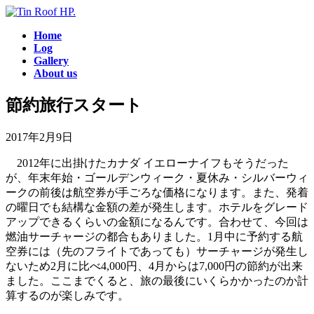
コ
ナ
ン
ビ
Home
テ
ゲ
Log
ン
ー
Gallery
ツ
シ
About us
へ
ョ
ス
ン
節約旅行スタート
キ
に
ッ
移
2017年2月9日
プ
動
2012年に出掛けたカナダ イエローナイフもそうだった
が、年末年始・ゴールデンウィーク・夏休み・シルバーウィ
ークの前後は航空券が手ごろな価格になります。また、発着
の曜日でも結構な金額の差が発生します。ホテルをグレード
アップできるくらいの金額になるんです。合わせて、今回は
燃油サーチャージの都合もありました。1月中に予約する航
空券には（先のフライトであっても）サーチャージが発生し
ないため2月に比べ4,000円、4月からは7,000円の節約が出来
ました。ここまでくると、旅の最後にいくらかかったのか計
算するのが楽しみです。