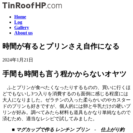
コ
ナ
ン
ビ
Home
テ
ゲ
Log
ン
ー
Gallery
ツ
シ
About us
へ
ョ
ス
ン
時間が有るとプリンさえ自作になる
キ
に
ッ
移
2024年1月21日
プ
動
手間も時間も言う程かからないオヤツ
ふとプリンが食べたくなったりするものの、買いに行くほ
どでもないし3つ入りを消費するのも面倒に感じる程度には
大人になりました。ゼラチンの入った柔らかいのやカスター
ドのプリンも好きですが、個人的には卵と牛乳だけの硬いプ
リンが好み。調べてみたら材料も道具もかなり単純なもので
済むため、適当なレシピで試してみました。
■
マグカップで作る レンチン プリン - 仕上がり約