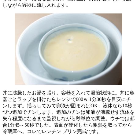
しながら容器に流し入れます。
丼に沸騰したお湯を張り、容器を入れて湯煎状態に。丼に容
器ごとラップを掛けたらレンジで600ｗ 1分30秒を目安にチ
ンします。揺らしてみて卵液が固まればOK、液体なら10秒
づつ追加でチンします。追加のチンは卵液が沸騰せず流体を
失う程度になるまで監視しながら秒単位で調整。ウチでは都
合1分45～50秒でした。表面が硬化したら粗熱を取ってから
冷蔵庫へ。コレでレンチン プリン完成です。