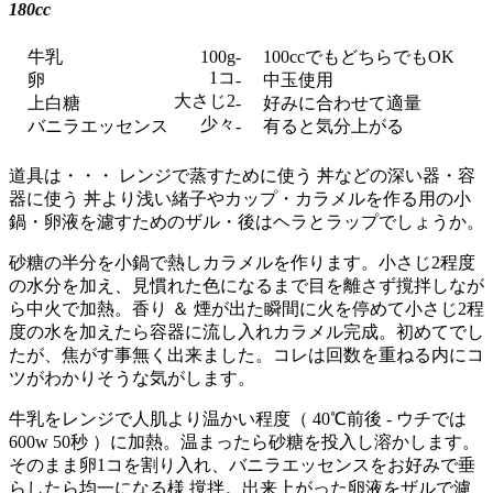
180cc
牛乳
- 100ccでもどちらでもOK
100g
1コ
卵
- 中玉使用
大さじ2
上白糖
- 好みに合わせて適量
少々
バニラエッセンス
- 有ると気分上がる
道具は・・・ レンジで蒸すために使う 丼などの深い器・容
器に使う 丼より浅い緒子やカップ・カラメルを作る用の小
鍋・卵液を濾すためのザル・後はヘラとラップでしょうか。
砂糖の半分を小鍋で熱しカラメルを作ります。小さじ2程度
の水分を加え、見慣れた色になるまで目を離さず撹拌しなが
ら中火で加熱。香り ＆ 煙が出た瞬間に火を停めて小さじ2程
度の水を加えたら容器に流し入れカラメル完成。初めてでし
たが、焦がす事無く出来ました。コレは回数を重ねる内にコ
ツがわかりそうな気がします。
牛乳をレンジで人肌より温かい程度（ 40℃前後 - ウチでは
600w 50秒 ）に加熱。温まったら砂糖を投入し溶かします。
そのまま卵1コを割り入れ、バニラエッセンスをお好みで垂
らしたら均一になる様 撹拌。出来上がった卵液をザルで濾