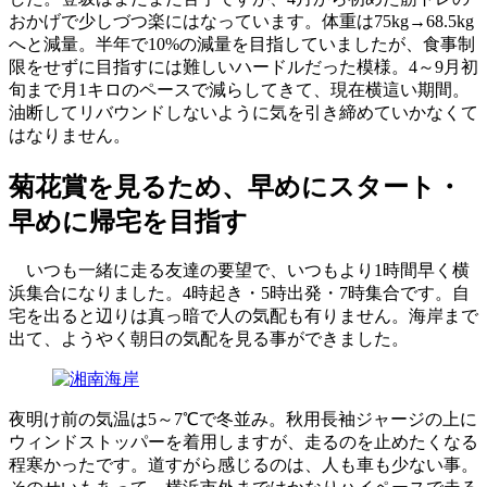
おかげで少しづつ楽にはなっています。体重は75kg→68.5kg
へと減量。半年で10%の減量を目指していましたが、食事制
限をせずに目指すには難しいハードルだった模様。4～9月初
旬まで月1キロのペースで減らしてきて、現在横這い期間。
油断してリバウンドしないように気を引き締めていかなくて
はなりません。
菊花賞を見るため、早めにスタート・
早めに帰宅を目指す
いつも一緒に走る友達の要望で、いつもより1時間早く横
浜集合になりました。4時起き・5時出発・7時集合です。自
宅を出ると辺りは真っ暗で人の気配も有りません。海岸まで
出て、ようやく朝日の気配を見る事ができました。
夜明け前の気温は5～7℃で冬並み。秋用長袖ジャージの上に
ウィンドストッパーを着用しますが、走るのを止めたくなる
程寒かったです。道すがら感じるのは、人も車も少ない事。