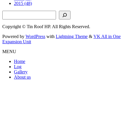
2015 (48)
検索
Copyright © Tin Roof HP. All Rights Reserved.
Powered by
WordPress
with
Lightning Theme
&
VK All in One
Expansion Unit
MENU
Home
Log
Gallery
About us