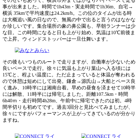
そのせいもあって、横浜市外まではかなりハイペースで走る
事が出来ました。時間で1h43m・実走時間で1h36m、自宅→
横浜 35kmで平均速度は24.2km/h。この位のタイムが出る時
は大概追い風の日なので、無風の中で出ると言うのはなかな
か珍しいです。集合場所の象の鼻公園も、早朝ランナーは少
な目。この時間になると日も上がり始め、気温は10℃前後ま
で上昇。ウィンドストッパーは一旦仕舞います。
その後もいつものルートで走りますが、自働車が少ないため
良いペースで走行。徐々に気温も上がり葉山へ入る頃には
15℃と、程よい温度に。ただ止まっていると体温が奪われる
ので休憩は短めにして出発。鎌倉→源氏山→大船とペース良
く進み、10時半には湘南台着。早めの昼食を済ませて10時半
には解散、11時半には帰宅しました。距離107.5km・時間
6h40ｍ・走行時間4h28m、午前中に帰宅できたのは初。4時
間半切りも初めてです。過去3回分と見比べてみましたが、
徐々にですがパフォーマンスが上がってきているのが分かり
ますね。