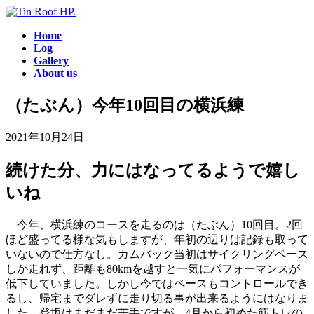
コ
ナ
ン
ビ
Home
テ
ゲ
Log
ン
ー
Gallery
ツ
シ
About us
へ
ョ
ス
ン
（たぶん）今年10回目の横浜練
キ
に
ッ
移
2021年10月24日
プ
動
続けた分、力にはなってるようで嬉し
いね
今年、横浜練のコースを走るのは（たぶん）10回目。2回
ほど盛ってる様な気もしますが、年初の辺りは記録も取って
いないので仕方なし。カムバック当初はサイクリングペース
しか走れず、距離も80kmを越すと一気にパフォーマンスが
低下していました。しかし今ではペースもコントロールでき
るし、帰宅までダレずに走り切る事が出来るようにはなりま
した。登坂はまだまだ苦手ですが、4月から初めた筋トレの