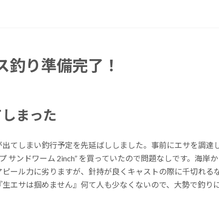
ス釣り準備完了！
てしまった
出てしまい釣行予定を先延ばししました。事前にエサを調達し
プ サンドワーム 2inch” を買っていたので問題なしです。海
アピール力に劣りますが、針持が良くキャストの際に千切れる
『生エサは掴めません』何て人も少なくないので、大勢で釣り