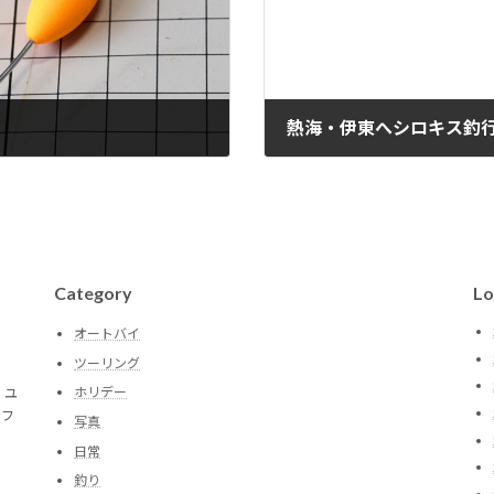
熱海・伊東へシロキス釣
2020年6月26日
Category
Lo
オートバイ
ツーリング
ホリデー
。ユ
トフ
写真
日常
釣り