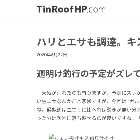
コ
ナ
ン
ビ
テ
ゲ
ン
ー
ツ
シ
ハリとエサも調達。キ
へ
ョ
ス
ン
2020年6月22日
キ
に
ッ
移
週明け釣行の予定がズレ
プ
動
天気が荒れたのも有りますが、予定にズレが
い生エサなんかだと悲惨ですが、今回は “ガル
ね。疑似餌は生エサに比べれば動きが無い分
った分は次回に落ち越せるのが良いですね。