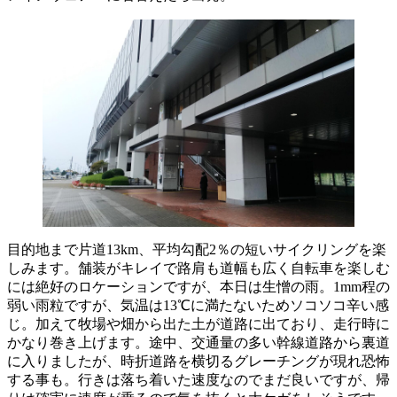
目的地まで片道13km、平均勾配2％の短いサイクリングを楽
しみます。舗装がキレイで路肩も道幅も広く自転車を楽しむ
には絶好のロケーションですが、本日は生憎の雨。1mm程の
弱い雨粒ですが、気温は13℃に満たないためソコソコ辛い感
じ。加えて牧場や畑から出た土が道路に出ており、走行時に
かなり巻き上げます。途中、交通量の多い幹線道路から裏道
に入りましたが、時折道路を横切るグレーチングが現れ恐怖
する事も。行きは落ち着いた速度なのでまだ良いですが、帰