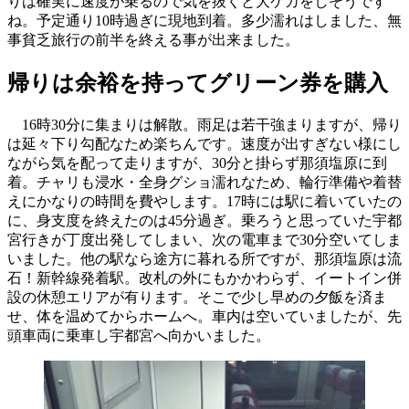
りは確実に速度が乗るので気を抜くと大ケガをしそうです
ね。予定通り10時過ぎに現地到着。多少濡れはしました、無
事貧乏旅行の前半を終える事が出来ました。
帰りは余裕を持ってグリーン券を購入
16時30分に集まりは解散。雨足は若干強まりますが、帰り
は延々下り勾配なため楽ちんです。速度が出すぎない様にし
ながら気を配って走りますが、30分と掛らず那須塩原に到
着。チャリも浸水・全身グショ濡れなため、輪行準備や着替
えにかなりの時間を費やします。17時には駅に着いていたの
に、身支度を終えたのは45分過ぎ。乗ろうと思っていた宇都
宮行きが丁度出発してしまい、次の電車まで30分空いてしま
いました。他の駅なら途方に暮れる所ですが、那須塩原は流
石！新幹線発着駅。改札の外にもかかわらず、イートイン併
設の休憩エリアが有ります。そこで少し早めの夕飯を済ま
せ、体を温めてからホームへ。車内は空いていましたが、先
頭車両に乗車し宇都宮へ向かいました。