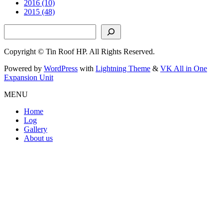
2016 (10)
2015 (48)
検索
Copyright © Tin Roof HP. All Rights Reserved.
Powered by
WordPress
with
Lightning Theme
&
VK All in One
Expansion Unit
MENU
Home
Log
Gallery
About us