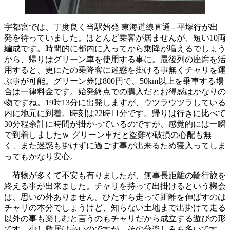
宇都宮では、丁度良く当駅始発 東海道線直通 - 平塚行が出
発を待っていました。ほとんど乗客が居ませんが、短い10両
編成です。時間的に都内に入ってから乗降が増えるでしょう
から、帰りはグリーン車を使用する事に。最後列の座席を活
用すると、更にたの乗降客に迷惑を掛ける事無くチャリを運
ぶ事が可能。グリーン券は800円で、50km以上を乗車する場
合は一律料金です。始発終点での購入だとお得感はかなりの
物ですね。19時13分に出発しますが、ウツラウツラしている
内に地元に到着。時刻は22時11分です。帰りは行きに比べて
30分程余計に時間が掛かっているのですが、感覚的には一瞬
で到着しましたｗ グリーン車だと盗難や破損の心配も無
く、また迷惑も掛けずに過ごす事が出来るため寝入ってしま
ってもかなり安心。
荷物が多くて不安も有りましたが、無事長距離の輪行旅を
終える事が出来ました。チャリを持って出掛けるという機会
は、思いの外ありません。ひたすら走って距離を伸ばすのは
チャリの本分でしょうけど、知らない土地まで出掛けて走る
以外の事も楽しむと言うのもチャリだから成立する遊びの形
です。少し敷居は高いのですが、その分楽しみも多いです。