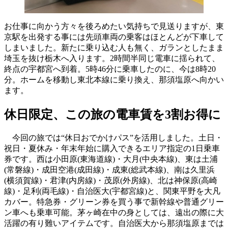
お仕事に向かう方々を後ろめたい気持ちで見送りますが、東
京駅を出発する事には先頭車両の乗客はほとんどが下車して
しまいました。新たに乗り込む人も無く、ガランとしたまま
埼玉を抜け栃木へ入ります。2時間半同じ電車に揺られて、
終点の宇都宮へ到着。5時46分に乗車したのに、今は8時20
分。ホームを移動し東北本線に乗り換え、那須塩原へ向かい
ます。
休日限定、この旅の電車賃を3割お得に
今回の旅では“休日おでかけパス”を活用しました。土日・
祝日・夏休み・年末年始に購入できるエリア指定の1日乗車
券です。西は小田原(東海道線)・大月(中央本線)、東は土浦
(常磐線)・成田空港(成田線)・成東(総武本線)、南は久里浜
(横須賀線)・君津(内房線)・茂原(外房線)、北は神保原(高崎
線)・足利(両毛線)・自治医大(宇都宮線)と、関東平野を大凡
カバー。特急券・グリーン券を買う事で新幹線や普通グリー
ン車へも乗車可能。茅ヶ崎在中の身としては、遠出の際に大
活躍の有り難いアイテムです。自治医大から那須塩原までは