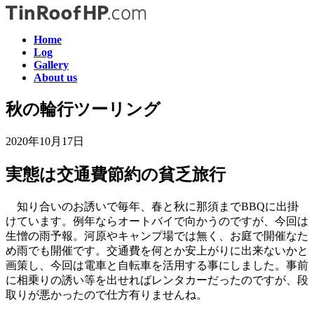
コ
ナ
ン
ビ
Home
テ
ゲ
Log
ン
ー
Gallery
ツ
シ
About us
へ
ョ
ス
ン
秋の輪行ツーリング
キ
に
ッ
移
2020年10月17日
プ
動
実態は交通費節約の貧乏旅行
知り合いのお誘いで毎年、春と秋に那須までBBQに出掛
けています。例年ならオートバイで向かうのですが、今回は
生憎の雨予報。河原やキャンプ場では無く、お庭で開催なた
め雨でも開催です。交通費を何とか安上がりに出来ないかと
画策し、今回は電車と自転車を活用する事にしました。事前
に相乗りの誘い等を出せればレンタカーだったのですが、段
取りが悪かったので仕方有りませんね。