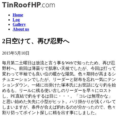
コ
ナ
ン
ビ
Home
テ
ゲ
Log
ン
ー
Gallery
ツ
シ
About us
へ
ョ
ス
ン
2日空けて、再び忍野へ
キ
に
ッ
移
2015年5月10日
プ
動
毎月第二土曜日は放流と言う事をWebで知ったため、再び忍
野村へ。前回は薄曇りで肌寒い天候でしたが、今回は打って
変わって半袖でも良い位の暖かな陽気。色々期待が高まるシ
チュエーションでしたが、リーダーと財布を忘れ一気にテン
ションダウン。一緒に出掛けた塚本氏にお世話になり釣を始
めるも、リールに残る使い古しのリーダーを早々にロスト
し、PE直結で釣をするは目に・・・。「コレは無理かな」
と思い始めた矢先に小型がヒット。ハリ掛かりが浅くバレて
しまいますが、条件が合えば釣れるのが分かったので、色々
割り切ってポイント探しに精を出す事にしました。