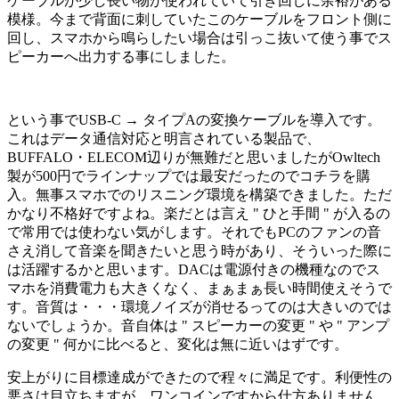
ケーブルが少し長い物が使われていて引き回しに余裕がある
模様。今まで背面に刺していたこのケーブルをフロント側に
回し、スマホから鳴らしたい場合は引っこ抜いて使う事でス
ピーカーへ出力する事にしました。
という事でUSB-C → タイプAの変換ケーブルを導入です。
これはデータ通信対応と明言されている製品で、
BUFFALO・ELECOM辺りが無難だと思いましたがOwltech
製が500円でラインナップでは最安だったのでコチラを購
入。無事スマホでのリスニング環境を構築できました。ただ
かなり不格好ですよね。楽だとは言え " ひと手間 " が入るの
で常用では使わない気がします。それでもPCのファンの音
さえ消して音楽を聞きたいと思う時があり、そういった際に
は活躍するかと思います。DACは電源付きの機種なのでス
マホを消費電力も大きくなく、まぁまぁ長い時間使えそうで
す。音質は・・・環境ノイズが消せるってのは大きいのでは
ないでしょうか。音自体は " スピーカーの変更 " や " アンプ
の変更 " 何かに比べると、変化は無に近いはずです。
安上がりに目標達成ができたので程々に満足です。利便性の
悪さは目立ちますが、ワンコインですから仕方ありません