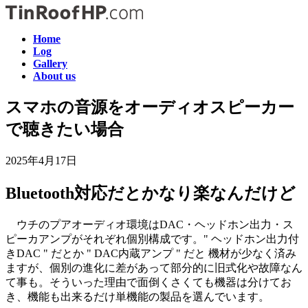
コ
ナ
ン
ビ
Home
テ
ゲ
Log
ン
ー
Gallery
ツ
シ
About us
へ
ョ
ス
ン
スマホの音源をオーディオスピーカー
キ
に
で聴きたい場合
ッ
移
プ
動
2025年4月17日
Bluetooth対応だとかなり楽なんだけど
ウチのプアオーディオ環境はDAC・ヘッドホン出力・ス
ピーカアンプがそれぞれ個別構成です。" ヘッドホン出力付
きDAC " だとか " DAC内蔵アンプ " だと 機材が少なく済み
ますが、個別の進化に差があって部分的に旧式化や故障なん
て事も。そういった理由で面倒くさくても機器は分けてお
き、機能も出来るだけ単機能の製品を選んでいます。