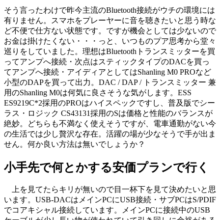
そう言ったわけで昨今主流のBluetooth接続がウチの環境には
有りません。スマホをプレーヤーに音を聴きたいと思う時な
ど不便で仕方ない状態です。ですが機会としては少ないので
お金は掛けたくない・・・っと、いつものプア思考から堂々
巡りをしていました。理想はBluetoothトランスミッターを買
ってアンプへ接続・次点はスティックタイプのDACを買っ
てアンプへ接続・アイディアとしてはShanling M0 PROなど
小型のDAPを買って出力。DAC / DAP / トランスミッター 兼
用のShanling M0は何気に良さそうな気がします。ESS
ES9219C*2採用のPROはハイスペックですし、普及版でシー
ラス・ロジック CS43131採用のSは価格と性能のバランスが
絶妙。どちらも不満なく使えそうですが、電車通勤がない今
の生活では少し贅沢な存在。活躍の場が少なそうで手が出ま
せん。何か良い方法は無いでしょうか？
小手先で何とかする安価プランで行く
上を見てたらキリが無いので目一杯下を見て決めたいと思
います。USB-DACはメインPCにUSB接続・サブPCはS/PDIF
でコアキシャル接続しています。メインPCに接続中のUSB