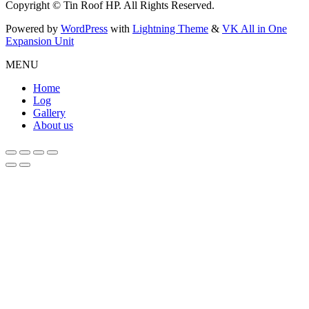
Copyright © Tin Roof HP. All Rights Reserved.
Powered by
WordPress
with
Lightning Theme
&
VK All in One
Expansion Unit
MENU
Home
Log
Gallery
About us