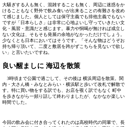
大騒ぎする人も無く、混雑することも無く、周辺に迷惑をか
けることもなく野外で飲み食いが出来ることの有難さを改め
て感じました。個人としては保守主義でも排他主義でもない
ですが「日本らしさ」は非常に心地よいし守っていきたい文
化・風習・意識だと感じます。暴力や恫喝が無ければ成立し
ない文化は、そもそも発展の余地がなかっただけでしょう。
少なくとも日本においてはそうです。「そんな物はどうぞお
持ち帰り頂いて、二度と敷居を跨がずこちらを見ないで欲し
い」と言いたいですね。
良い醒ましに 海辺を散策
3時頃まで公園で過ごして、その後は 横浜周辺を散策。関
内・大さん橋・みなとみらい・横浜駅と歩いて改札で解散で
す。特に買い物をする訳でも、お店を覗く訳でもなく 町中
を歩きながら一頻り話して終わりましたが、なかなか楽しい
時間でした。
今回の飲み会に付き合ってくれたのは高校時代の同輩で、長