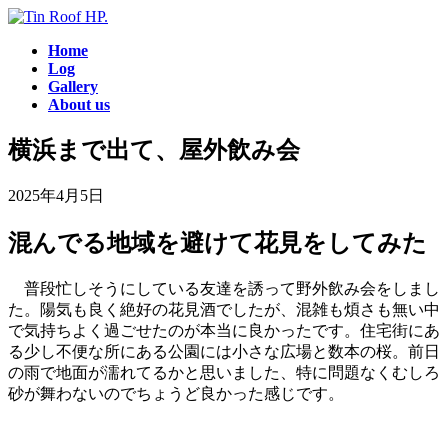
コ
ナ
ン
ビ
Home
テ
ゲ
Log
ン
ー
Gallery
ツ
シ
About us
へ
ョ
ス
ン
横浜まで出て、屋外飲み会
キ
に
ッ
移
2025年4月5日
プ
動
混んでる地域を避けて花見をしてみた
普段忙しそうにしている友達を誘って野外飲み会をしまし
た。陽気も良く絶好の花見酒でしたが、混雑も煩さも無い中
で気持ちよく過ごせたのが本当に良かったです。住宅街にあ
る少し不便な所にある公園には小さな広場と数本の桜。前日
の雨で地面が濡れてるかと思いました、特に問題なくむしろ
砂が舞わないのでちょうど良かった感じです。