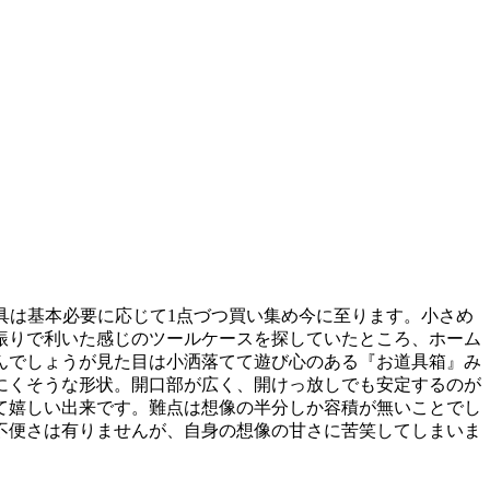
具は基本必要に応じて1点づつ買い集め今に至ります。小さめ
振りで利いた感じのツールケースを探していたところ、ホーム
ッグなんでしょうが見た目は小洒落てて遊び心のある『お道具箱』み
にくそうな形状。開口部が広く、開けっ放しでも安定するのが
て嬉しい出来です。難点は想像の半分しか容積が無いことでし
不便さは有りませんが、自身の想像の甘さに苦笑してしまいま