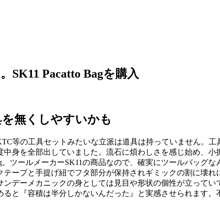
 Pacatto Bagを購入
具を無くしやすいかも
TC等の工具セットみたいな立派は道具は持っていません。工
度中身を全部出していました。流石に煩わしさを感じ始め、小
 Bag。ツールメーカーSK11の商品なので、確実にツールバ
クテープと手提げ紐でフタ部分が保持されギミックの割に壊れ
サンデーメカニックの身としては見目や形状の個性が立ってい
めると『容積は半分しかないんだった』と実感させられます。