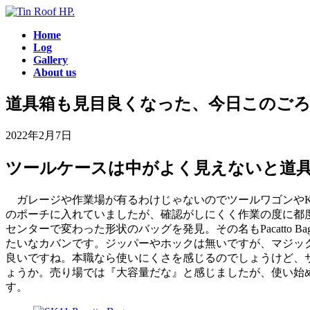
コ
ナ
ン
ビ
Home
テ
ゲ
Log
ン
ー
Gallery
ツ
シ
About us
へ
ョ
ス
ン
道具箱も見目良くなった、今日このごろ。SK11
キ
に
ッ
移
2022年2月7日
プ
動
ツールケースは中がよく見えないと道
ガレージや作業場が有るわけじゃないのでツールワゴンやK
のポーチに入れていましたが、確認がしにくく作業の度に都
センターで変わった形状のバッグを発見。その名もPacatto
たいなカバンです。ジッパーやホックは無いですが、マジッ
良いですね。本職なら使いにくさを感じるのでしょうけど、
ょうか。売り場では『大容量だな』と感じましたが、使い始
す。