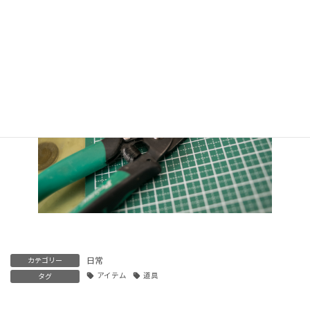
ではなく『気軽・手軽+αキレイな仕上がり＝DIY』。目指すなら
後者ですよね。
日常
カテゴリー
アイテム
道具
タグ