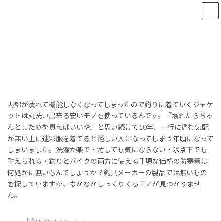
コ
ナ
ン
ビ
テ
ゲ
ン
ー
防寒着も洗濯
ツ
シ
へ
ョ
2018年5月19日
ス
ン
キ
に
今使っている釣り用の防寒着は綿混なのでお家で丸洗いします。
ッ
移
以前は化繊綿の入ったジャケットを着ていましたが、洗濯の際の
プ
動
内綿が潰れて機能しなくなってしまったので釣りに着ていくジャケ
ットは丸洗い出来る安いモノを使っているんです。『壊れたらちゃ
んとしたのを買えばいいや』と思い続けて10年、一行に痛む気配
が無い上に迷彩服を着てると怪しい人になってしまう年頃になって
しまいました。洗濯が楽で・汚しても気にならない・氷点下でも
耐えられる・釣りとバイクの両方に使える手頃な価格の防寒着は
何処かに無いもんでしょうか？釣具メーカーの製品では無いもの
を探していますが、なかなかしっくりくるモノが見つかりませ
ん。