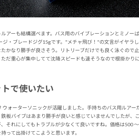
トルアーも結構選べます。バス用のバイブレーションとミノー
ジ・ブレードジグ15gです。"メチャ飛び！"の文言がイヤラ
なたかなり勝手が良さそう。リトリーブだけでも良く泳ぐので
。ただ重心が集中してて沈降スピードも速そうなので根掛かり
ットで使いたい
 ウォーターソニックが活躍しました。手持ちのバス用ルアー
。鉄板バイブはあまり勝手が良いと感じていませんでしたが、
それにしてもトラブルが少なくて良いですね。価格は500 ～ 
を持って出掛けてこようと思います。