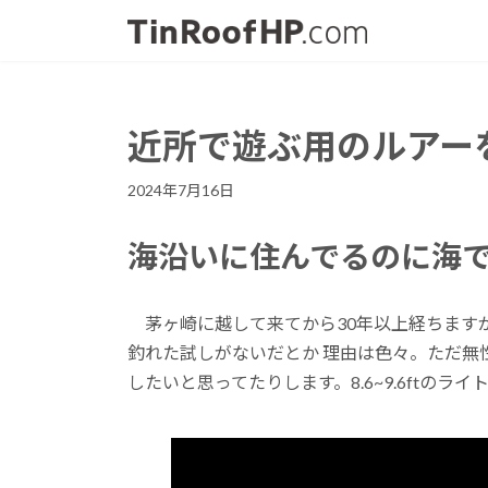
コ
ナ
ン
ビ
テ
ゲ
ン
ー
ツ
シ
近所で遊ぶ用のルアー
へ
ョ
ス
ン
2024年7月16日
キ
に
ッ
移
海沿いに住んでるのに海
プ
動
茅ヶ崎に越して来てから30年以上経ちます
釣れた試しがないだとか 理由は色々。ただ無
したいと思ってたりします。8.6~9.6ft