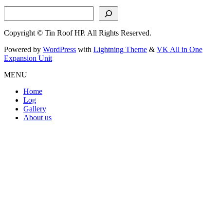
検索
Copyright © Tin Roof HP. All Rights Reserved.
Powered by
WordPress
with
Lightning Theme
&
VK All in One
Expansion Unit
MENU
Home
Log
Gallery
About us