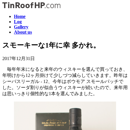
コ
ナ
ン
ビ
Home
テ
ゲ
Log
ン
ー
Gallery
ツ
シ
About us
へ
ョ
ス
ン
スモーキーな1年に幸 多かれ。
キ
に
ッ
移
2017年12月31日
プ
動
毎年年末になると来年のウィスキーを選んで買っておき、
年明けから12ヶ月掛けて少しづつ減らしていきます。昨年は
シーバスリーガル - 12、今年はボウモア スモールパッチで
した。ソーダ割りが似合うウィスキーが続いたので、来年用
は思いっきり個性的な1本を選んでみました。