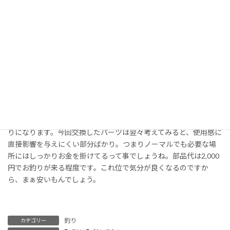
さっそくハンドルノブとスプール内のベアリングを交換してみ
ました。ラインローラー内は、別途メーカ純正パーツを調達しな
くてはならないので後日と言う事で。交換の作業は全部で5分程。
劇的な変化は望めませんが、プラ部品に比べクリアランスがタイ
トだったり部品制度が高かったりするので、カチッとした仕上が
りになります。今回交換したパーツは翌々考えてみると、使用感に
直接影響を与えにくい部分ばかり。つまりノーマルでも必要な場
所にはしっかりお金を掛けてるって事でしょうね。部品代は2,000
円でお釣りが来る程度です。これ位で気分が良くなるのですか
ら、まぁ安いもんでしょう。
釣り
カテゴリー