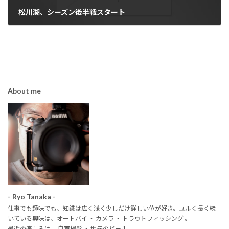
松川湖、シーズン後半戦スタート
2015年11月3日
About me
- Ryo Tanaka -
仕事でも趣味でも、知識は広く浅く少しだけ詳しい位が好き。ユルく長く続
いている興味は、オートバイ ・ カメラ ・ トラウトフィッシング 。
最近の楽しみは、 自室撮影 ・ 地元のビール。