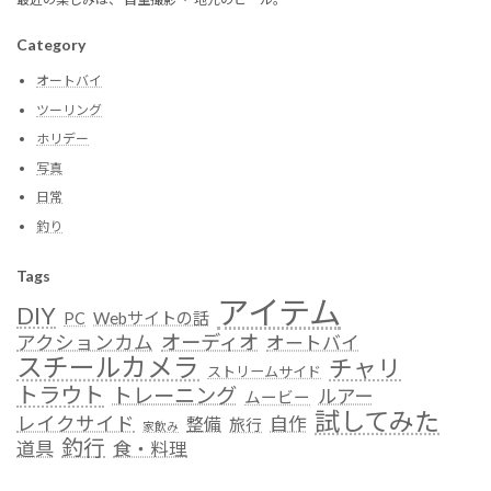
Category
オートバイ
ツーリング
ホリデー
写真
日常
釣り
Tags
アイテム
DIY
Webサイトの話
PC
オーディオ
アクションカム
オートバイ
スチールカメラ
チャリ
ストリームサイド
トラウト
トレーニング
ルアー
ムービー
試してみた
レイクサイド
自作
整備
旅行
家飲み
釣行
道具
食・料理