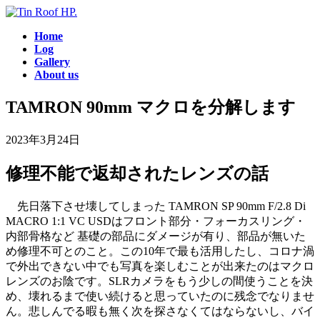
コ
ナ
ン
ビ
Home
テ
ゲ
Log
ン
ー
Gallery
ツ
シ
About us
へ
ョ
ス
ン
TAMRON 90mm マクロを分解します
キ
に
ッ
移
2023年3月24日
プ
動
修理不能で返却されたレンズの話
先日落下させ壊してしまった TAMRON SP 90mm F/2.8 Di
MACRO 1:1 VC USDはフロント部分・フォーカスリング・
内部骨格など 基礎の部品にダメージが有り、部品が無いた
め修理不可とのこと。この10年で最も活用したし、コロナ渦
で外出できない中でも写真を楽しむことが出来たのはマクロ
レンズのお陰です。SLRカメラをもう少しの間使うことを決
め、壊れるまで使い続けると思っていたのに残念でなりませ
ん。悲しんでる暇も無く次を探さなくてはならないし、バイ