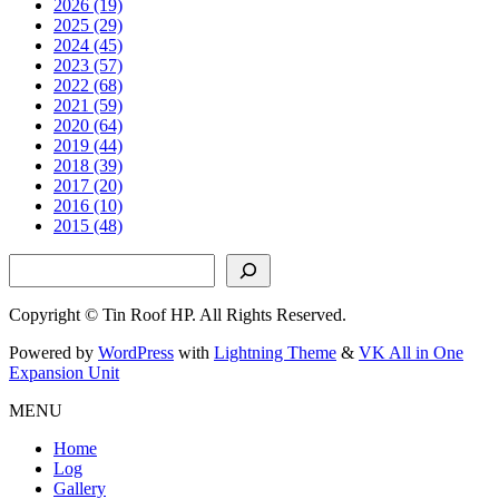
2026 (19)
2025 (29)
2024 (45)
2023 (57)
2022 (68)
2021 (59)
2020 (64)
2019 (44)
2018 (39)
2017 (20)
2016 (10)
2015 (48)
検索
Copyright © Tin Roof HP. All Rights Reserved.
Powered by
WordPress
with
Lightning Theme
&
VK All in One
Expansion Unit
MENU
Home
Log
Gallery