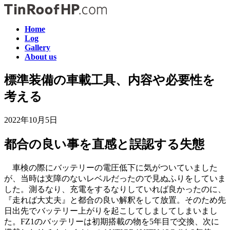
コ
ナ
ン
ビ
Home
テ
ゲ
Log
ン
ー
Gallery
ツ
シ
About us
へ
ョ
ス
ン
標準装備の車載工具、内容や必要性を
キ
に
考える
ッ
移
プ
動
2022年10月5日
都合の良い事を直感と誤認する失態
車検の際にバッテリーの電圧低下に気がついていました
が、当時は支障のないレベルだったので見ぬふりをしていま
した。測るなり、充電をするなりしていれば良かったのに、
『走れば大丈夫』と都合の良い解釈をして放置。そのため先
日出先でバッテリー上がりを起こしてしましてしまいまし
た。FZ1のバッテリーは初期搭載の物を5年目で交換、次に