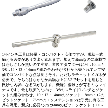
1/4インチ工具は軽量・コンパクト・安価ですが、現状一式
揃える必要があり支出が嵩みます。加えて新品なのに車載で
は悲しさしか無いので廃案。変換アダプターは1/4→10mmと
3/8→12・13・14mmの組み合わせが各社から売られていて安
価でコンパクトな点は良さそう。ただしラチェットメガネが
必要で、そちらはなかなか高額な上に3/8でセットを組むと
微妙な内容になる気がします。機能に複雑さが有るのもマイ
ナスです。最も現実的なのは、3/8のスライドレンチとソケ
ットの組み合わせ。10・12・14mmのソケット、8mm・+2の
ビットソケット、75mmのエクステンションは手元に有る工
具を流用。新規に必要なのは6mmのビットソケット（300～