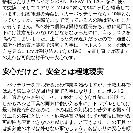
搭載したリチウムイオンのANTIGRAVITY 12Cellを2年使っ
て交換、そしてユアサ YTZ14Sに変えて9年5ヶ月が経過して
います。鉛蓄電池の寿命は（カーバッテリーなら）10年とな
っていますが、実際そこまで使っている人の話は聞いたこと
が有りません。私の持つ個体は異様な程長持ち。故に電圧低
下には注意を払わなければならなかったのに、自らリスクを
高めてしまいました。止まったのが近所だったので、適当な
場所へ留め置き徒歩で帰宅する事に。セルスターターの動き
方を見るに12Vは割り込んでない模様。充電し直せば家まで
の走行は可能な様子で一安心です。
安心だけど、安全とは程遠現実
バッテリーを持ち帰るため作業を始めますが、車載工具で
は思う様にネジが回せず慌てる事になりました。ボルト2
本、通常なら20秒そこそこで終わりそうな作業に3分以上。
しかもネジと工具の両方に傷が入る事に。トラブルとしては
最も軽微な部類なのに、その程度の対応にも苦労する据え付
け工具の存在とは・・・応急処置で済むはずが破損に繋がる
可能性も否定できないと感じます。と言うより、この工具で
は多分他のネジは外せない事でしょう。名ばかりの安心を頼