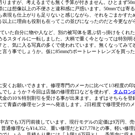
への買い換えが脳裏を横切りますが、考えるまでも無く予算が付きません。ひ
には想像以上の不便さと違和感に戸惑います。50mmでは寄る
も表現も仕上がりも足りないと感じながら、それをごまかすた
う以上に理由も役割も在ってこの並びになったのだと今更なが
っていた自分に物や人など、別の被写体を選ぶ切っ掛けをくれ
めるスタイルに一転しました。大柄で重く今となっては特別明
すと、気に入る写真の多くで使われています。無くなってみて
言う事でしょうか。仮に85mmのポートレートレンズを買った
安くお願いできます。修理専門のメーカに比べて1/3程度の印
んでしょうか？今回は店舗の修理窓口などを使わず、
タムロン
金の10％特別割引を受ける事が出来ます。まずはそちらを登
て青森の修理センターへ発送します。2日程度で修理受付のメ
すが、中古でも3万円前後しています。現行モデルの定価は9万円、
普通修理なら¥14,352、重い修理だと¥27,778との事。
でしょう。見積もり書には『上限1.6万円とし、予算内に収