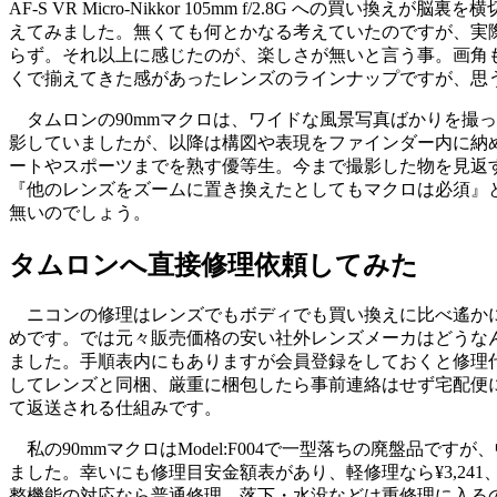
AF-S VR Micro-Nikkor 105mm f/2.8G 
えてみました。無くても何とかなる考えていたのですが、実際
らず。それ以上に感じたのが、楽しさが無いと言う事。画角
くで揃えてきた感があったレンズのラインナップですが、思
タムロンの90mmマクロは、ワイドな風景写真ばかりを撮
影していましたが、以降は構図や表現をファインダー内に納
ートやスポーツまでを熟す優等生。今まで撮影した物を見返
『他のレンズをズームに置き換えたとしてもマクロは必須』と
無いのでしょう。
タムロンへ直接修理依頼してみた
ニコンの修理はレンズでもボディでも買い換えに比べ遙かに
めです。では元々販売価格の安い社外レンズメーカはどうな
ました。手順表内にもありますが会員登録をしておくと修理代
してレンズと同梱、厳重に梱包したら事前連絡はせず宅配便に
て返送される仕組みです。
私の90mmマクロはModel:F004で一型落ちの廃盤品で
ました。幸いにも修理目安金額表があり、軽修理なら¥3,241、
整機能の対応なら普通修理、落下・水没などは重修理に入るの