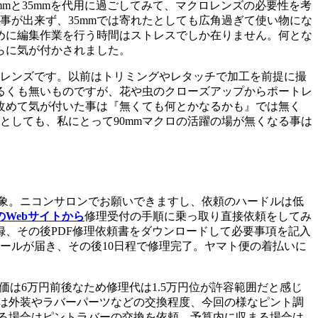
とまず50mmと35mmを代用に過ごしてみて、マクロレンズの必要性を考
事が出来ず、35mmでは寄れたとしても広角過ぎて使い物にな
めに編集作業を行う時間はストレスでしか在りません。何とな
らに気が付かされました。
たレンズです。以前はトリミングやレタッチで加工を前提に撮
るくも無いものですが、花や虫のクローズアップからポートレ
改めて気が付いた事は『無くても何とかなるかも』では無く
としても、私にとって90mmマクロの活躍の場が無くなる事は
象。ニコンサロンでお願いできますし、依頼のハードルは低
のWebサイトから
修理受付の手順に乗っ取り直接依頼をしてみ
録、その後PDF修理依頼書をダウンロードして必要事項を記入
ールが届き、その後10日程で修理完了。ヤマト便の着払いに
売価は6万円前後なため修理代は1.5万円位が許容範囲だと感じ
軽い修理は外装やラバーパーツなどの交換程度、今回の様なピント調
まる場合はピントラバーの交換を依頼。予算内に収まる場合は