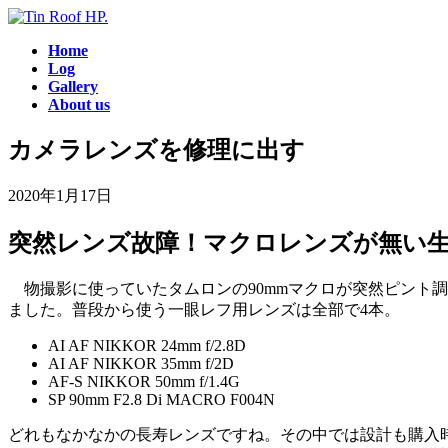
コ
ナ
ン
ビ
Home
テ
ゲ
Log
ン
ー
Gallery
ツ
シ
About us
へ
ョ
ス
ン
カメラレンズを修理に出す
キ
に
ッ
移
2020年1月17日
プ
動
突然レンズ故障！マクロレンズが無い
物撮影に使っていたタムロンの90mmマクロが突然ピント
ました。普段から使う一眼レフ用レンズは全部で4本。
AI AF NIKKOR 24mm f/2.8D
AI AF NIKKOR 35mm f/2D
AF-S NIKKOR 50mm f/1.4G
SP 90mm F2.8 Di MACRO F004N
どれもなかなかの長寿レンズですね。その中では設計も購入時